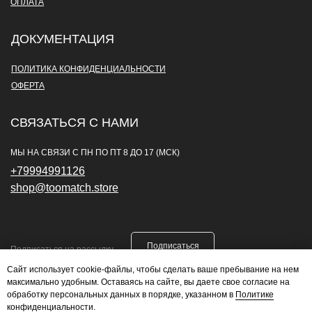
ОПЛАТА
ДОКУМЕНТАЦИЯ
ПОЛИТИКА КОНФИДЕНЦИАЛЬНОСТИ
ОФЕРТА
СВЯЗАТЬСЯ С НАМИ
МЫ НА СВЯЗИ С ПН ПО ПТ 8 ДО 17 (МСК)
+79994991126
shop@toomatch.store
Подписаться
Отправляя данные, вы соглашаетесь с
политикой конфиденциальности
Сайт использует cookie-файлы, чтобы сделать ваше пребывание на нем
максимально удобным. Оставаясь на сайте, вы даете свое согласие на
обработку персональных данных в порядке, указанном в
Политике
конфиденциальности
.