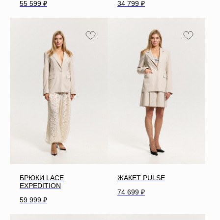
55 599
₽
34 799
₽
БРЮКИ LACE
ЖАКЕТ PULSE
EXPEDITION
74 699
₽
59 999
₽