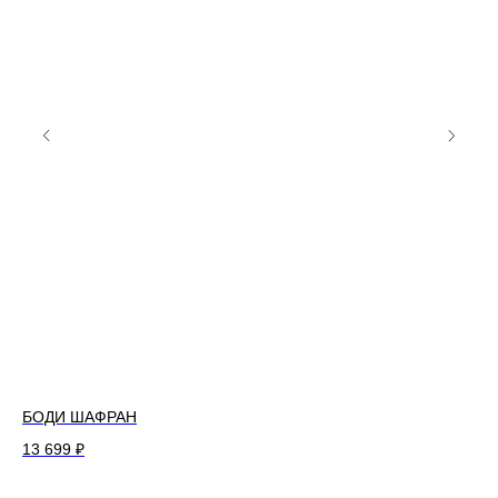
БОДИ ШАФРАН
БО
13 699
₽
12