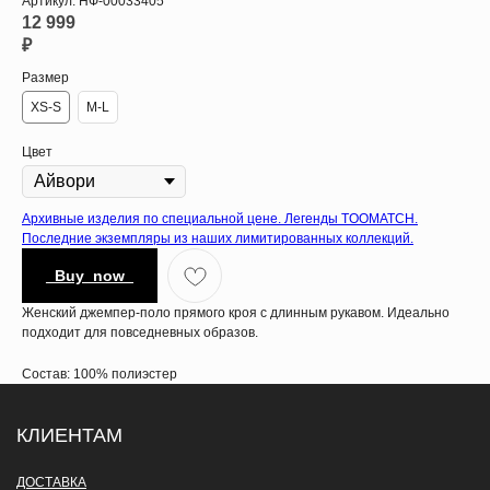
Артикул:
НФ-00033405
12 999
₽
Размер
XS-S
M-L
Цвет
Архивные изделия по специальной цене. Легенды TOOMATCH.
Последние экземпляры из наших лимитированных коллекций.
_Buy_now_
Женский джемпер-поло прямого кроя с длинным рукавом. Идеально
подходит для повседневных образов.
Состав: 100% полиэстер
КЛИЕНТАМ
ДОСТАВКА