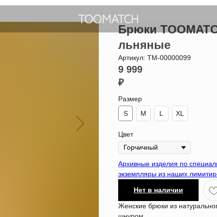
Брюки TOOMATCH
льняные
Артикул:
ТМ-00000099
9 999
₽
Размер
S
M
L
XL
Цвет
Архивные изделия по специа
экземпляры из наших лимитир
Нет в наличии
Женские брюки из натурально
шнуром.