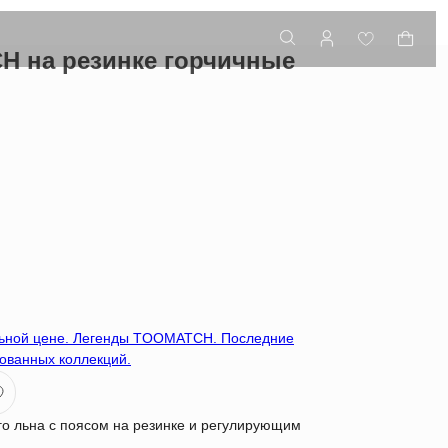
 на резинке горчичные
льной цене. Легенды TOOMATCH. Последние
ованных коллекций.
го льна с поясом на резинке и регулирующим