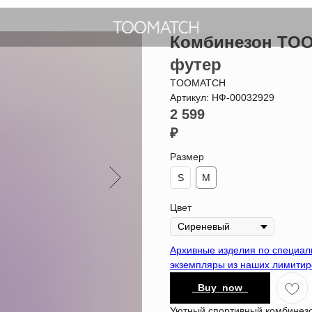
Комбинезон TOO
футер
TOOMATCH
Артикул:
НФ-00032929
2 599
₽
Размер
S
M
Цвет
Архивные изделия по специа
экземпляры из наших лимитир
_Buy_now_
Уютный спортивный комбинезо