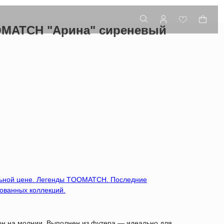
MATCH "Арина" сиреневый
льной цене. Легенды TOOMATCH. Последние
ованных коллекций.
н на молнии. Выполнен из футера — идеально для