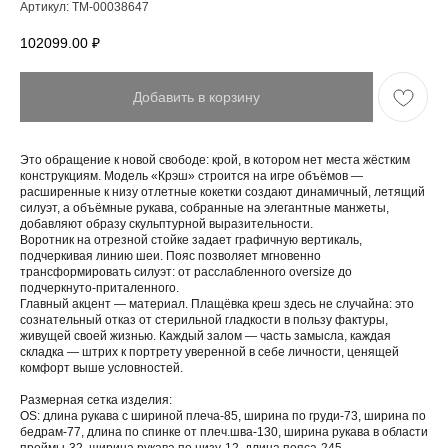
Артикул:
ТМ-00038647
102099.00
₽
Добавить в корзину
Это обращение к новой свободе: крой, в котором нет места жёстким
конструкциям. Модель «Крэш» строится на игре объёмов —
расширенные к низу отлетные кокетки создают динамичный, летящий
силуэт, а объёмные рукава, собранные на элегантные манжеты,
добавляют образу скульптурной выразительности.
Воротник на отрезной стойке задает графичную вертикаль,
подчеркивая линию шеи. Пояс позволяет мгновенно
трансформировать силуэт: от расслабленного oversize до
подчеркнуто-приталенного.
Главный акцент — материал. Плащёвка креш здесь не случайна: это
сознательный отказ от стерильной гладкости в пользу фактуры,
живущей своей жизнью. Каждый залом — часть замысла, каждая
складка — штрих к портрету уверенной в себе личности, ценящей
комфорт выше условностей.
Размерная сетка изделия:
OS: длина рукава с шириной плеча-85, ширина по груди-73, ширина по
бедрам-77, длина по спинке от плеч.шва-130, ширина рукава в области