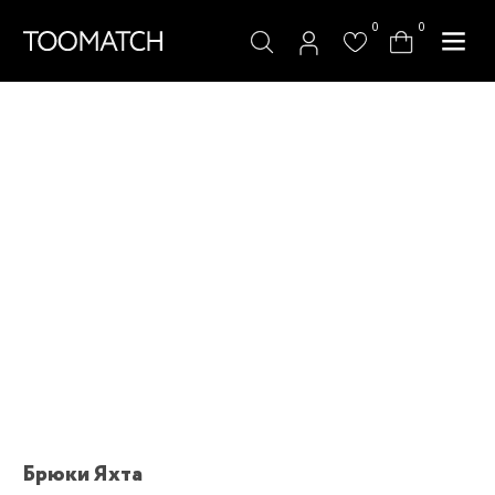
0
0
Брюки Яхта