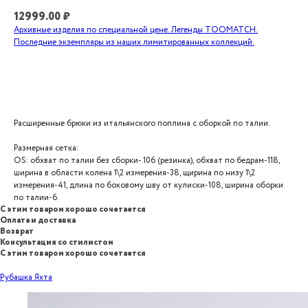
12999.00
₽
Архивные изделия по специальной цене. Легенды TOOMATCH.
Последние экземпляры из наших лимитированных коллекций.
Добавить в корзину
Расширенные брюки из итальянского поплина с оборкой по талии.
Размерная сетка:
OS: обхват по талии без сборки- 106 (резинка), обхват по бедрам-118,
ширина в области колена 1\2 измерения-38, щирина по низу 1\2
измерения-41, длина по боковому шву от кулиски-108, ширина оборки
по талии-6.
С этим товаром хорошо сочетается
Оплата и доставка
Возврат
Консультация со стилистом
С этим товаром хорошо сочетается
Рубашка Яхта