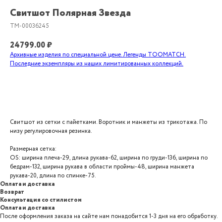
Свитшот Полярная Звезда
TM-00036245
24799.00
₽
Архивные изделия по специальной цене. Легенды TOOMATCH.
Последние экземпляры из наших лимитированных коллекций.
Добавить в корзину
Свитшот из сетки с пайетками. Воротник и манжеты из трикотажа. По
низу регулировочная резинка.
Размерная сетка:
OS: ширина плеча-29, длина рукава-62, ширина по груди-136, ширина по
бедрам-132, ширина рукава в области проймы-48, ширина манжета
рукава-20, длина по спинке-75.
Оплата и доставка
Возврат
Консультация со стилистом
Оплата и доставка
После оформления заказа на сайте нам понадобится 1-3 дня на его обработку.