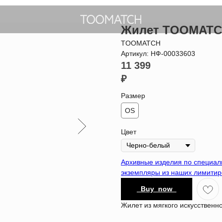
Жилет TOOMATC
TOOMATCH
Артикул:
НФ-00033603
11 399
₽
Размер
OS
Цвет
Архивные изделия по специа
экземпляры из наших лимитир
_Buy_now_
Жилет из мягкого искусственн