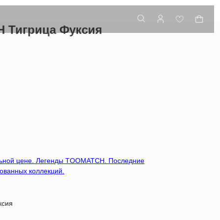
 Тигрица Фуксия
льной цене. Легенды TOOMATCH. Последние
ованных коллекций.
ксия