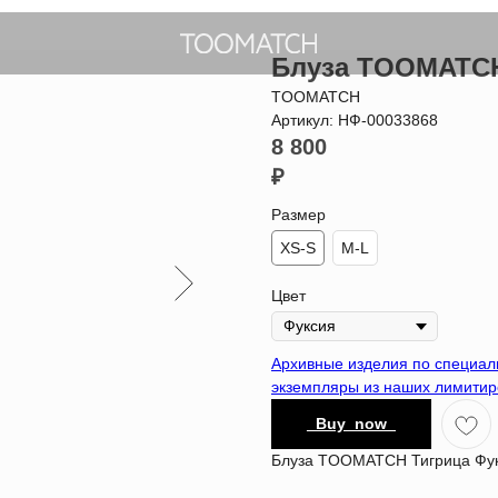
Блуза TOOMATCH
TOOMATCH
Артикул:
НФ-00033868
8 800
₽
Размер
XS-S
M-L
Цвет
Архивные изделия по специа
экземпляры из наших лимитир
_Buy_now_
Блуза TOOMATCH Тигрица Фу